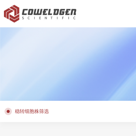
稳转细胞株筛选